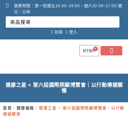
營業時間：周一到週五10:30~19:00，週六10:30~17:00 週
日：公休
註冊
登入
0
NT$
0
關於健康之星
最新消息
線上購物
線上活動DM
問答Q&A
廠商合作提案
2025年氧氣機租賃必看
調理設備必看攻略!
健康之星 × 第六屆國際照顧博覽會｜以行動傳遞關
懷
首頁
/
健康報報
/ 健康之星 × 第六屆國際照顧博覽會｜以行動
傳遞關懷