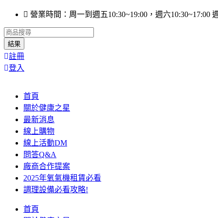
跳
營業時間：周一到週五10:30~19:00，週六10:30~17:0
至
Search
主
...
結果
要
註冊
內
登入
容
首頁
關於健康之星
最新消息
線上購物
線上活動DM
問答Q&A
廠商合作提案
2025年氧氣機租賃必看
調理設備必看攻略!
首頁