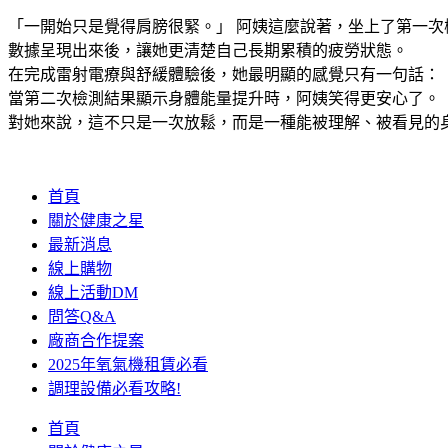
「一開始只是覺得肩膀很緊。」 阿姨這麼說著，坐上了第一次
數據呈現出來後，讓她更清楚自己長期累積的疲勞狀態。
在完成雷射電療與舒緩體驗後，她最明顯的感覺只有一句話：
當第二次檢測結果顯示身體能量提升時，阿姨笑得更安心了。
對她來說，這不只是一次放鬆，而是一種能被理解、被看見的
首頁
關於健康之星
最新消息
線上購物
線上活動DM
問答Q&A
廠商合作提案
2025年氧氣機租賃必看
調理設備必看攻略!
首頁