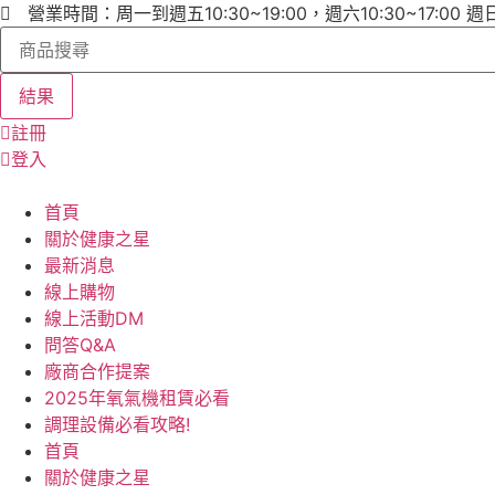
跳
營業時間：周一到週五10:30~19:00，週六10:30~17:00 
Search
至
...
主
要
結果
內
註冊
容
登入
首頁
關於健康之星
最新消息
線上購物
線上活動DM
問答Q&A
廠商合作提案
2025年氧氣機租賃必看
調理設備必看攻略!
首頁
關於健康之星