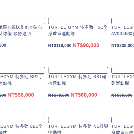
地區✩親送到府✩貼心
TURTLE GYM 特多勁 TS1全
TURTLE
你優 頸舒適 A...
身垂直運動舒...
AV008B傾
NT$
98,000
800
NT$
118,000
NT$
238,00
加入購物車
選擇規格
LEGYM 特多勁 BP2手
TURTLEGYM 特多勁 BS1輪
TURTLEG
運動機
椅律動機
部運動機
NT$
58,000
NT$
68,000
800
NT$
78,000
NT$
56,000
選擇規格
加入購物車
LEGYM 特多勁 LB1全
TURTLEGYM 特多勁 N1抖腳
TURTLE
腿枕
律動機
身垂直無障礙