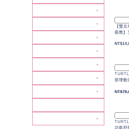
動健康
居家照護用品
【雙北
衛教】艾
營養食品
NT$
14,
管灌成人飲品
生活輔具
TURT
行動輔具
部律動
醫美保養
NT$
79,
防疫專區
廠商專區
TURT
功能舒