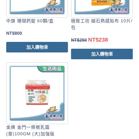
中旗 珊瑚鈣錠 60顆/盒
極致工坊 磁石熱感貼布 10片/
包
NT$
800
NT$
238
NT$
250
加入購物車
加入購物車
金牌 金門一條根乳霜
(膏)100GM (大)加強版