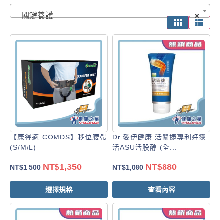
關鍵養護
×
【康得適-COMDS】移位腰帶
Dr.愛伊健康 活關捷專利好靈
(S/M/L)
活ASU活股醇 (全...
NT$
1,350
NT$
880
NT$
1,500
NT$
1,080
選擇規格
查看內容