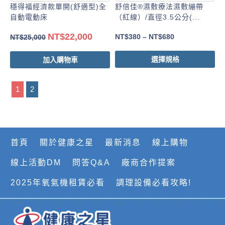
穩得福經濟款單開(舒適型)全
舒倍佳®濕敷療法濕敷繃帶
自動電動床
（紅線）/直徑3.5公分(...
NT$
22,000
NT$
380
–
NT$
680
NT$
25,000
選擇規格
加入購物車
1
2
首頁
關於健康之星
最新消息
線上購物
線上活動DM
問答Q&A
廠商合作提案
2025年氧氣機租賃必看
調理設備必看攻略!