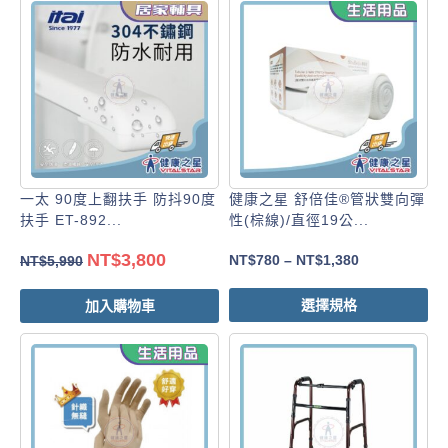
一太 90度上翻扶手 防抖90度
健康之星 舒倍佳®管狀雙向彈
扶手 ET-892...
性(棕線)/直徑19公...
NT$
3,800
NT$
780
–
NT$
1,380
NT$
5,990
選擇規格
加入購物車