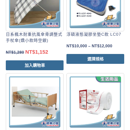
日系楓木耐重抗風傘骨調整式
淳碩液態凝膠坐墊C款 LC07
手杖傘(嬌小款時空銀)
NT$
10,000
–
NT$
12,000
NT$
1,152
NT$
1,280
選擇規格
加入購物車