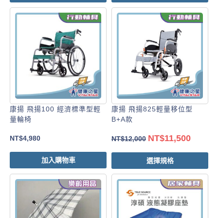
康揚 飛揚100 經濟標準型輕
康揚 飛揚825輕量移位型
量輪椅
B+A款
NT$
11,500
NT$
4,980
NT$
12,000
加入購物車
選擇規格