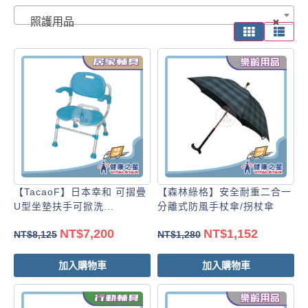
照護用品
×
【TacaoF】日本幸和 可摺疊
【森林綠格】安全耐重二合一
U型坐墊扶手可掀洗...
分離式防風手杖傘/拐杖傘
NT$
7,200
NT$
1,152
NT$
8,125
NT$
1,280
加入購物車
加入購物車