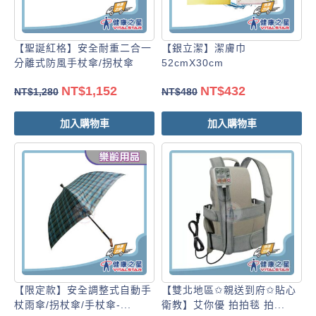
【聖誕紅格】安全耐重二合一
【銀立潔】潔膚巾
分離式防風手杖傘/拐杖傘
52cmX30cm
NT$
1,152
NT$
432
NT$
1,280
NT$
480
加入購物車
加入購物車
【限定款】安全調整式自動手
【雙北地區✩親送到府✩貼心
杖雨傘/拐杖傘/手杖傘-...
衛教】艾你優 拍拍毯 拍...