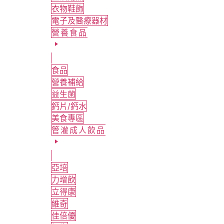
衣物鞋飾
電子及醫療器材
營養食品
食品
營養補給
益生菌
鈣片/鈣水
美食專區
管灌成人飲品
亞培
力增飲
立得康
維奇
佳倍優