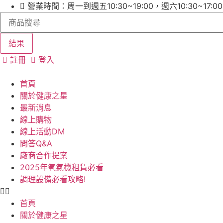
跳
營業時間：周一到週五10:30~19:00，週六10:30~17:
Search
至
...
主
要
結果
內
註冊
登入
容
首頁
關於健康之星
最新消息
線上購物
線上活動DM
問答Q&A
廠商合作提案
2025年氧氣機租賃必看
調理設備必看攻略!
首頁
關於健康之星