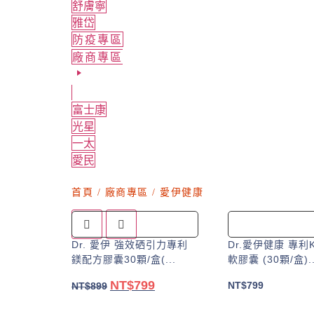
舒膚寧
雅岱
防疫專區
廠商專區
富士康
光星
一太
愛民
首頁
/
廠商專區
/ 愛伊健康
Dr. 愛伊 強效硒引力專利
Dr.愛伊健康 專利
鎂配方膠囊30顆/盒(...
軟膠囊 (30顆/盒)..
NT$
799
原
目
NT$
799
NT$
899
始
前