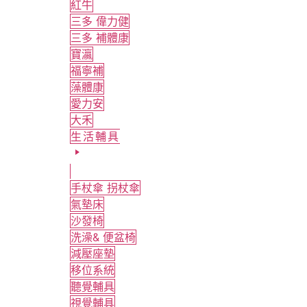
紅牛
三多 偉力健
三多 補體康
寶瀛
福寧補
藻體康
愛力安
大禾
生活輔具
手杖傘 拐杖傘
氣墊床
沙發椅
洗澡& 便盆椅
減壓座墊
移位系統
聽覺輔具
視覺輔具