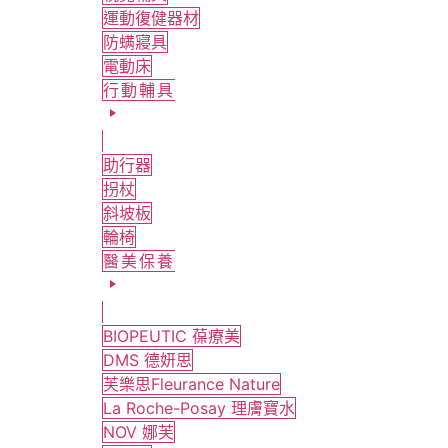
運動復健器材
防螨寢具
電動床
行動輔具
助行器
拐杖
斜坡板
輪椅
醫美保養
BIOPEUTIC 葆療美
DMS 德妍思
芙樂思Fleurance Nature
La Roche-Posay 理膚寶水
NOV 娜芙