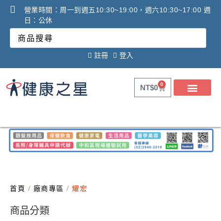
營業時間：周一到週五10:30~19:00，週六10:30~17:00 週
日：公休
註冊
登入
0
NT$
0
關於健康之星
最新消息
線上購物
線上活動DM
問答Q&A
廠商合作提案
2025年氧氣機租賃必看
調理設備必看攻略!
首頁
/
廠商專區
/ 耀宏
商品分類