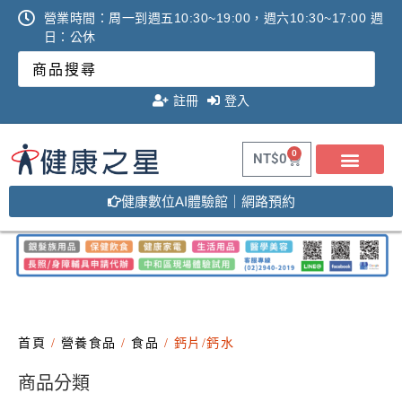
營業時間：周一到週五10:30~19:00，週六10:30~17:00 週
日：公休
註冊
登入
0
NT$
0
健康數位AI體驗館｜網路預約
關於健康之星
最新消息
線上購物
線上活動DM
問答Q&A
廠商合作提案
2025年氧氣機租賃必看
調理設備必看攻略!
首頁
/
營養食品
/
食品
/ 鈣片/鈣水
商品分類