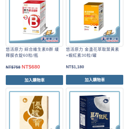
悠活原力 綜合維生素B群 緩
悠活原力 金盞花萃取葉黃素
釋膜衣錠60粒/瓶
+蝦紅素30粒/罐
NT$
680
NT$
1,180
NT$
758
加入購物車
加入購物車