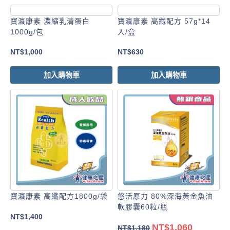
寶瀛康素 濃縮乳清蛋白
寶瀛康素 高纖配方 57g*14
1000g/包
入/盒
NT$
1,000
NT$
630
加入購物車
加入購物車
寶瀛康素 高纖配方1800g/袋
悠活原力 80%深海黃金魚油
軟膠囊60粒/瓶
NT$
1,400
NT$
1,060
NT$
1,180