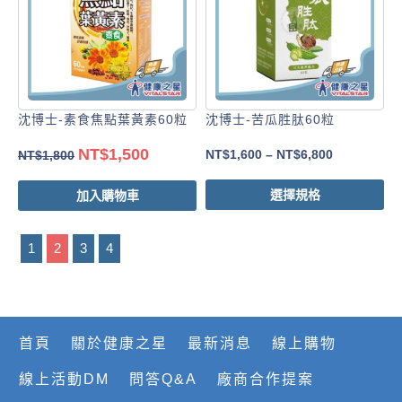
沈博士-素食焦點葉黃素60粒
沈博士-苦瓜胜肽60粒
NT$
1,500
NT$
1,600
–
NT$
6,800
NT$
1,800
選擇規格
加入購物車
1
2
3
4
首頁
關於健康之星
最新消息
線上購物
線上活動DM
問答Q&A
廠商合作提案