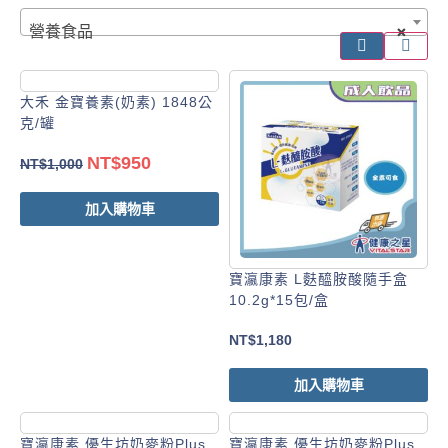
營養食品
×
大禾 金寶養素(奶素) 1848公
克/罐
NT$
950
NT$
1,000
加入購物車
寶瀛康素 L麩醯胺酸隨手盒
10.2g*15包/盒
NT$
1,180
加入購物車
寶瀛康素 優生坊奶麥粉Plus
寶瀛康素 優生坊奶麥粉Plus