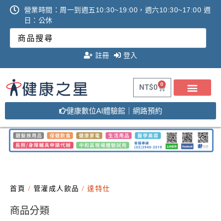
營業時間：周一到週五10:30~19:00，週六10:30~17:00 週
日：公休
註冊
登入
0
NT$
0
健康數位AI體驗館｜網路預約
關於健康之星
最新消息
線上購物
線上活動DM
問答Q&A
廠商合作提案
2025年氧氣機租賃必看
調理設備必看攻略!
首頁
/
管灌成人飲品
/ 達特仕
商品分類