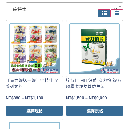
達特仕
×
【買六罐送一罐】達特仕 全
達特仕 MIT好菌 安力慎 複方
系列奶粉
膠囊磷鉀友善益生菌...
NT$
880
–
NT$
1,180
NT$
1,500
–
NT$
9,000
選擇規格
選擇規格