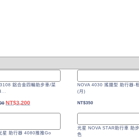
53108 鋁合金四輪助步車/菜
NOVA 4030 搖擺型 助行器-
...
(月)
NT$
3,200
原
目
NT$
350
00
始
前
加入購物車
加入購物車
價
價
格：
格：
光星 NOVA STAR助行車 助
光星 助行器 4080推推Go
NT$3,500。
NT$3,200。
色