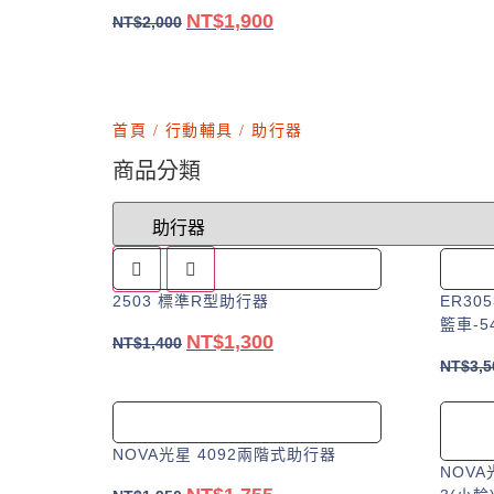
品
可
NT$
1,900
原
目
NT$
2,000
有
在
始
前
多
產
加入購物車
價
價
種
品
格：
格：
款
頁
NT$2,000。
NT$1,900。
首頁
/
行動輔具
/ 助行器
式。
面
可
選
商品分類
在
擇
產
選
品
項
頁
面
2503 標準R型助行器
ER30
選
籃車-54
NT$
1,300
原
目
NT$
1,400
擇
NT$
3,5
始
前
選
加入購物車
價
價
項
格：
格：
NT$1,400。
NT$1,300。
NOVA光星 4092兩階式助行器
NOVA