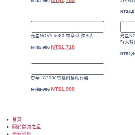
NT$
1,755
原
目
3(小輪)
NT$
1,950
始
前
NT$
2,0
加入購物車
價
價
格：
格：
NT$1,950。
NT$1,755。
光星NOVA 4080 標準型 煙火紅
光星NO
5(大輪)(
NT$
1,710
原
目
NT$
1,900
NT$
2,4
始
前
加入購物車
價
價
格：
格：
NT$1,900。
NT$1,710。
杏華 IC2000雪橇附輪助行器
NT$
1,900
原
目
NT$
2,000
始
前
加入購物車
價
價
格：
格：
首頁
NT$2,000。
NT$1,900。
關於健康之星
最新消息