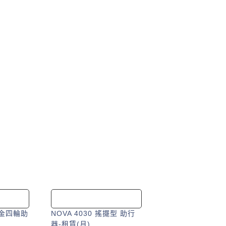
鋁合金四輪助
NOVA 4030 搖擺型 助行
器-租賃(月)