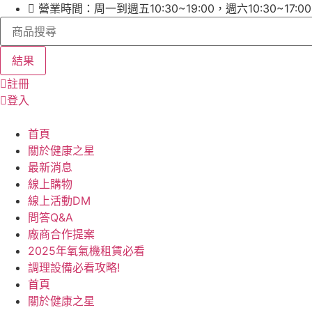
跳
營業時間：周一到週五10:30~19:00，週六10:30~17:
Search
至
...
主
要
結果
內
註冊
容
登入
首頁
關於健康之星
最新消息
線上購物
線上活動DM
問答Q&A
廠商合作提案
2025年氧氣機租賃必看
調理設備必看攻略!
首頁
關於健康之星