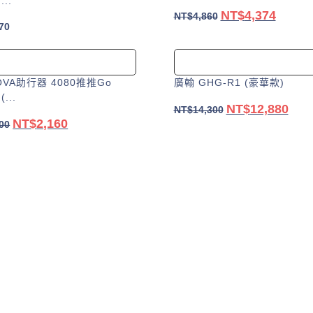
...
NT$
4,374
原
目
NT$
4,860
70
始
前
加入購物車
價
價
選擇規格
格：
格：
此
VA助行器 4080推推Go
廣翰 GHG-R1 (豪華款)
NT$4,860。
NT$4,3
產
...
NT$
12,880
原
目
NT$
14,300
品
NT$
2,160
原
目
00
始
前
有
始
前
加入購物車
價
價
多
選擇規格
價
價
種
格：
格：
此
格：
格：
款
NT$14,300。
NT$1
產
NT$2,400。
NT$2,160。
式。
品
可
有
在
多
產
種
品
款
頁
式。
面
可
選