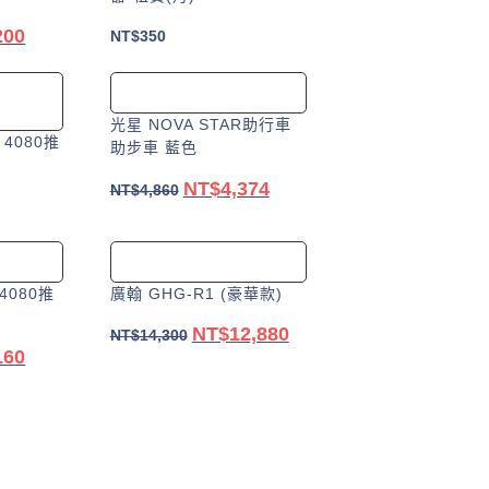
200
目
NT$
350
前
加入購物車
車
價
格：
光星 NOVA STAR助行車
4080推
00。
NT$3,200。
助步車 藍色
NT$
4,374
原
目
NT$
4,860
始
前
加入購物車
價
價
格：
格：
4080推
廣翰 GHG-R1 (豪華款)
NT$4,860。
NT$4,374。
NT$
12,880
原
目
NT$
14,300
160
目
始
前
前
加入購物車
價
價
價
格：
格：
格：
NT$14,300。
NT$12,880。
00。
NT$2,160。