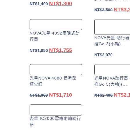
NT$
1,300
原
目
NT$
1,400
NT$
3,
原
NT$
3,500
始
前
始
加入購物車
價
價
加入購物
價
格：
格：
格：
NT$1,400。
NT$1,300。
NOVA光星 4092兩階式助
NOVA光星 助行器 
NT$3,5
行器
推Go 3(小輪)...
NT$
1,755
原
目
NT$
1,950
NT$
2,070
始
前
加入購物車
價
價
選擇規格
格：
格：
此
光星NOVA 4080 標準型
光星NOVA助行器 
NT$1,950。
NT$1,755。
產
煙火紅
推Go 5(大輪)(...
品
NT$
1,710
NT$
2,
原
目
原
NT$
1,900
NT$
2,400
有
始
前
始
多
加入購物車
選擇規格
價
價
價
種
此
格：
格：
格：
款
杏華 IC2000雪橇附輪助行
產
NT$1,900。
NT$1,710。
NT$2,4
式。
器