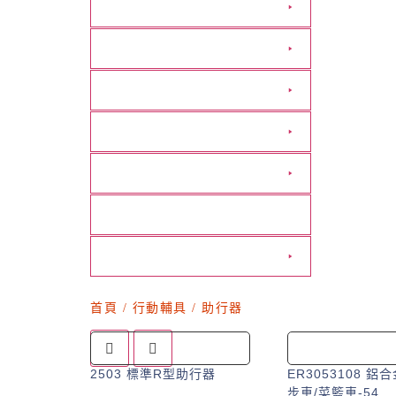
營養食品
管灌成人飲品
生活輔具
行動輔具
醫美保養
防疫專區
廠商專區
首頁
/
行動輔具
/ 助行器
2503 標準R型助行器
ER3053108 
步車/菜籃車-54...