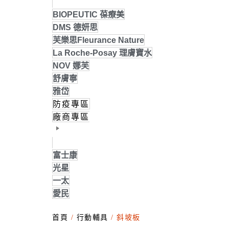
BIOPEUTIC 葆療美
DMS 德妍思
芙樂思Fleurance Nature
La Roche-Posay 理膚寶水
NOV 娜芙
舒膚寧
雅岱
防疫專區
廠商專區
富士康
光星
一太
愛民
首頁
/
行動輔具
/ 斜坡板