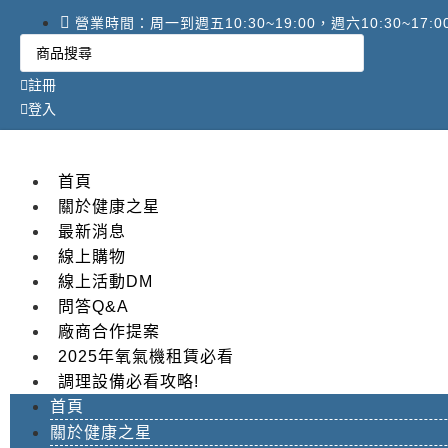
跳
營業時間：周一到週五10:30~19:00，週六10:30~17:
至
Search
...
主
要
註冊
內
登入
容
首頁
關於健康之星
最新消息
線上購物
線上活動DM
問答Q&A
廠商合作提案
2025年氧氣機租賃必看
調理設備必看攻略!
首頁
關於健康之星