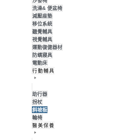
沙發椅
洗澡& 便盆椅
減壓座墊
移位系統
聽覺輔具
視覺輔具
運動復健器材
防螨寢具
電動床
行動輔具
助行器
拐杖
斜坡板
輪椅
醫美保養