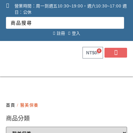
營業時間：周一到週五10:30~19:00，週六10:30~17:00 週
日：公休
註冊
登入
0
NT$
0
關於健康之星
最新消息
線上購物
線上活動DM
問答Q&A
廠商合作提案
2025年氧氣機租賃必看
調理設備必看攻略!
首頁
/ 醫美保養
商品分類