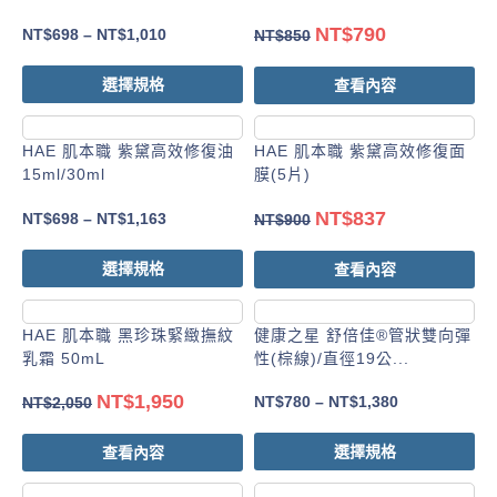
NT$
790
NT$
698
–
NT$
1,010
NT$
850
選擇規格
查看內容
HAE 肌本職 紫黛高效修復油
HAE 肌本職 紫黛高效修復面
15ml/30ml
膜(5片)
NT$
837
NT$
698
–
NT$
1,163
NT$
900
選擇規格
查看內容
HAE 肌本職 黑珍珠緊緻撫紋
健康之星 舒倍佳®管狀雙向彈
乳霜 50mL
性(棕線)/直徑19公...
NT$
1,950
NT$
780
–
NT$
1,380
NT$
2,050
選擇規格
查看內容