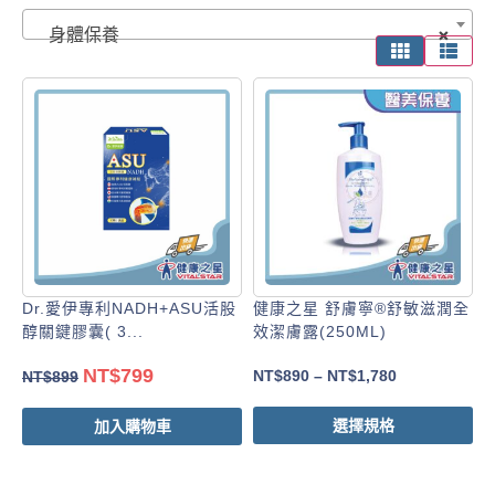
身體保養
×
Dr.愛伊專利NADH+ASU活股
健康之星 舒膚寧®舒敏滋潤全
醇關鍵膠囊( 3...
效潔膚露(250ML)
NT$
799
NT$
890
–
NT$
1,780
NT$
899
選擇規格
加入購物車