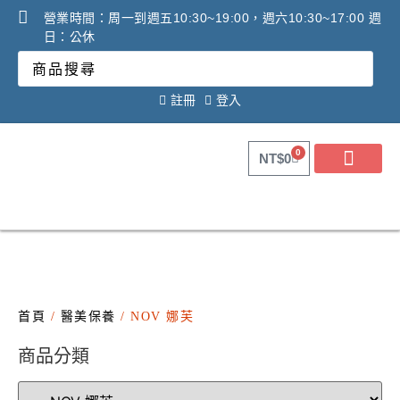
營業時間：周一到週五10:30~19:00，週六10:30~17:00 週
日：公休
註冊
登入
0
NT$
0
關於健康之星
最新消息
線上購物
線上活動DM
問答Q&A
廠商合作提案
2025年氧氣機租賃必看
調理設備必看攻略!
首頁
/
醫美保養
/ NOV 娜芙
商品分類