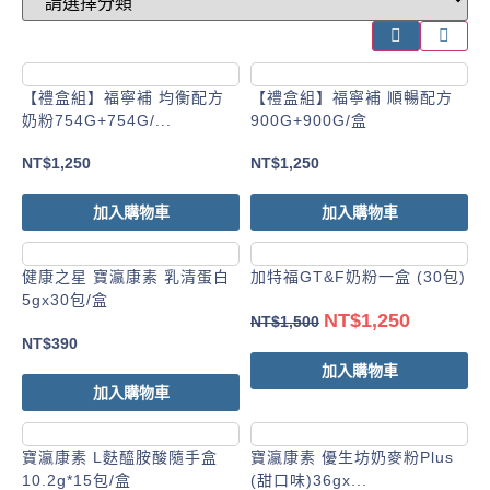
【禮盒組】福寧補 均衡配方
【禮盒組】福寧補 順暢配方
奶粉754G+754G/...
900G+900G/盒
NT$
1,250
NT$
1,250
加入購物車
加入購物車
健康之星 寶瀛康素 乳清蛋白
加特福GT&F奶粉一盒 (30包)
5gx30包/盒
NT$
1,250
NT$
1,500
NT$
390
加入購物車
加入購物車
寶瀛康素 L麩醯胺酸隨手盒
寶瀛康素 優生坊奶麥粉Plus
10.2g*15包/盒
(甜口味)36gx...