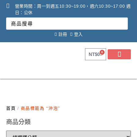
營業時間：周一到週五10:30~19:00，週六10:30~17:00 週
日：公休
註冊
登入
0
NT$
0
關於健康之星
最新消息
線上購物
線上活動DM
問答Q&A
廠商合作提案
2025年氧氣機租賃必看
調理設備必看攻略!
首頁
/ 商品標籤為 “沖泡”
商品分類