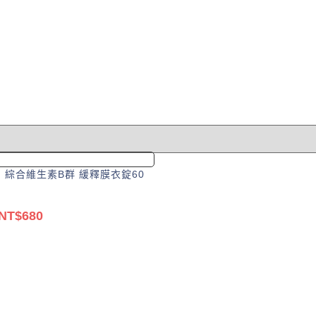
目
前
車
價
格：
T$680。
 綜合維生素B群 緩釋膜衣錠60
NT$
680
原
目
始
前
加入購物車
價
價
格：
格：
NT$758。
NT$680。