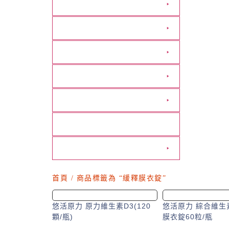
營養食品
管灌成人飲品
生活輔具
行動輔具
醫美保養
防疫專區
廠商專區
首頁
/ 商品標籤為 “緩釋膜衣錠”
悠活原力 原力維生素D3(120
悠活原力 綜合維生
顆/瓶)
膜衣錠60粒/瓶