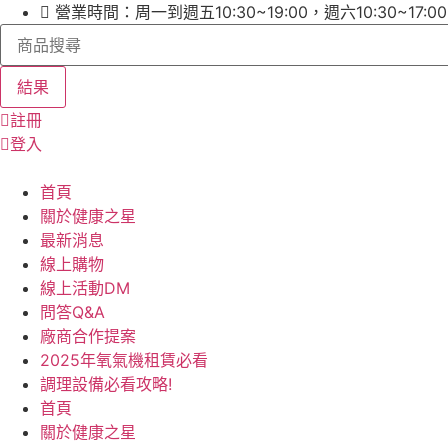
跳
營業時間：周一到週五10:30~19:00，週六10:30~17:
Search
至
...
主
要
結果
內
註冊
容
登入
首頁
關於健康之星
最新消息
線上購物
線上活動DM
問答Q&A
廠商合作提案
2025年氧氣機租賃必看
調理設備必看攻略!
首頁
關於健康之星