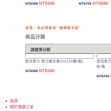
NT$
340
NT$
680
原
目
原
NT$
399
NT$
758
始
前
始
加入購物車
加入購物
價
價
價
格：
格：
格：
NT$399。
NT$340。
NT$758。
N
首頁
/ 商品標籤為 “緩釋膜衣錠”
商品分類
悠活原力 原力維生素D3(120顆/瓶)
悠活原力
粒/瓶
NT$
340
原
目
NT$
399
NT$
758
始
前
加入購物車
價
價
格：
格：
NT$399。
NT$340。
首頁
關於健康之星