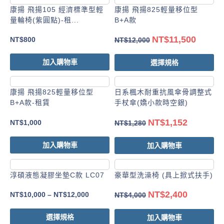
康揚 飛揚105 經濟標準型輕
康揚 飛揚825輕量移位型
量輪椅(紫圓點)-租...
B+A款
NT$
11,500
NT$
800
NT$
12,000
加入購物車
選擇規格
康揚 飛揚825輕量移位型
日系楓木耐重抗風傘骨調整式
B+A款-租賃
手杖傘(嬌小款時空銀)
NT$
1,152
NT$
1,000
NT$
1,280
加入購物車
加入購物車
淳碩液態凝膠坐墊C款 LC07
豪華型洗澡椅 (具上掀式扶手)
NT$
2,400
NT$
10,000
–
NT$
12,000
NT$
4,000
選擇規格
加入購物車