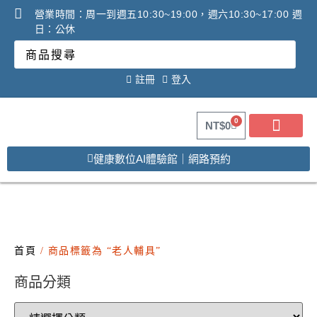
營業時間：周一到週五10:30~19:00，週六10:30~17:00 週
日：公休
註冊
登入
0
NT$
0
健康數位AI體驗館｜網路預約
關於健康之星
最新消息
線上購物
線上活動DM
問答Q&A
廠商合作提案
2025年氧氣機租賃必看
調理設備必看攻略!
首頁
/ 商品標籤為 “老人輔具”
商品分類