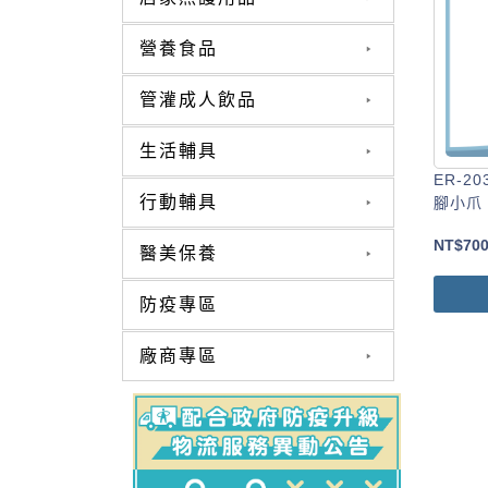
營養食品
管灌成人飲品
生活輔具
ER-2
行動輔具
腳小爪
NT$
70
醫美保養
防疫專區
廠商專區