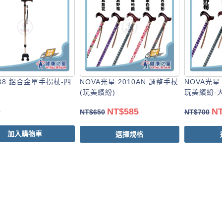
038 鋁合金單手拐杖-四
NOVA光星 2010AN 調整手杖
NOVA光星
(玩美繽紛)
玩美繽紛-大.
NT$
585
N
0
NT$
650
NT$
700
加入購物車
選擇規格