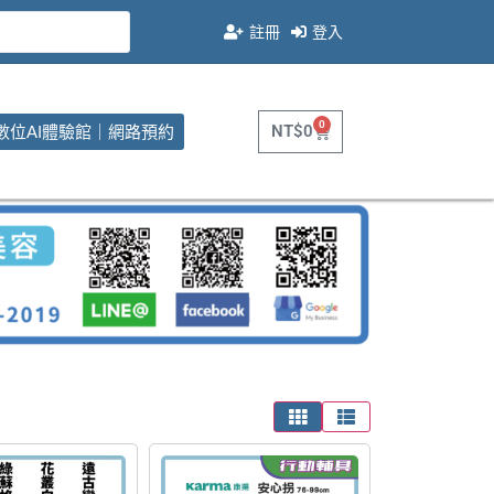
註冊
登入
0
NT$
0
數位AI體驗館｜網路預約