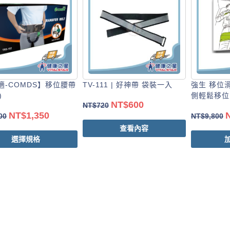
適-COMDS】移位腰帶
TV-111 | 好神帶 袋裝一入
強生 移位滑
)
側輕鬆移位
NT$
600
NT$
720
NT$
1,350
00
NT$
9,800
查看內容
選擇規格