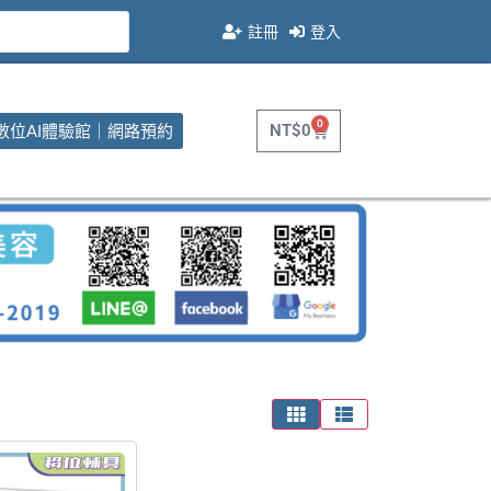
註冊
登入
0
NT$
0
數位AI體驗館｜網路預約