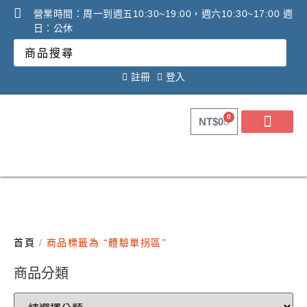
營業時間：周一到週五10:30~19:00，週六10:30~17:00 週
日：公休
註冊
登入
0
NT$
0
關於健康之星
最新消息
線上購物
線上活動DM
問答Q&A
廠商合作提案
2025年氧氣機租賃必看
調理設備必看攻略!
首頁
/ 商品標籤為 “體驗單拐區”
商品分類