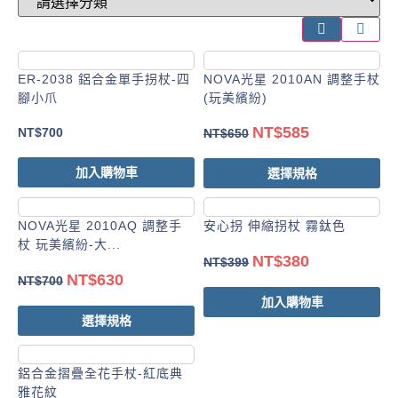
ER-2038 鋁合金單手拐杖-四
NOVA光星 2010AN 調整手杖
腳小爪
(玩美繽紛)
NT$
585
NT$
700
NT$
650
加入購物車
選擇規格
NOVA光星 2010AQ 調整手
安心拐 伸縮拐杖 霧鈦色
杖 玩美繽紛-大...
NT$
380
NT$
399
NT$
630
NT$
700
加入購物車
選擇規格
鋁合金摺疊全花手杖-紅底典
雅花紋