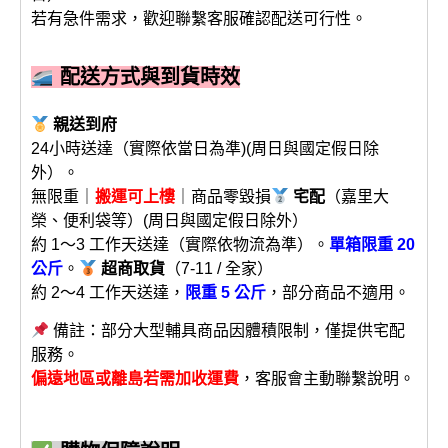
若有急件需求，歡迎聯繫客服確認配送可行性。
配送方式與到貨時效
親送到府
24小時送達（實際依當日為準)(周日與國定假日除
外）。
無限重｜
搬運可上樓
｜商品零毀損
宅配
（嘉里大
榮、便利袋等）(周日與國定假日除外）
約 1～3 工作天送達（實際依物流為準）。
單箱限重 20
公斤
。
超商取貨
（7-11 / 全家）
約 2～4 工作天送達，
限重 5 公斤
，部分商品不適用。
備註：部分大型輔具商品因體積限制，僅提供宅配
服務。
偏遠地區或離島若需加收運費
，客服會主動聯繫說明。