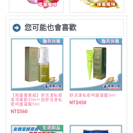
您可能也會喜歡
【限量優惠組】舒活漾私密
舒活漾私密呵護凝露5ml
潔淨慕斯30ml+送舒活漾私
NT$
450
密呵護凝露5ml
NT$
560