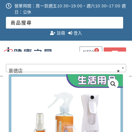
營業時間：周一到週五10:30~19:00，週六10:30~17:00 週
日：公休
註冊
登入
0
NT$
0
健康數位AI體驗館｜網路預約
景德店
×