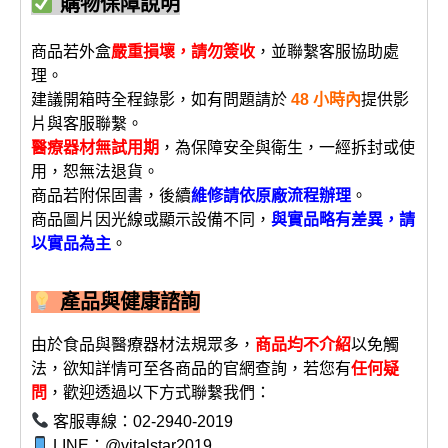
購物保障說明
商品若外盒
嚴重損壞，請勿簽收
，並聯繫客服協助處
理。
建議開箱時全程錄影，如有問題請於
48 小時內
提供影
片與客服聯繫。
醫療器材無試用期
，為保障安全與衛生，一經拆封或使
用，恕無法退貨。
商品若附保固書，後續
維修請依原廠流程辦理
。
商品圖片因光線或顯示設備不同，
與實品略有差異，請
以實品為主
。
產品與健康諮詢
由於食品與醫療器材法規眾多，
商品均不介紹
以免觸
法，欲知詳情可至各商品的官網查詢，若您有
任何疑
問
，歡迎透過以下方式聯繫我們：
客服專線：02-2940-2019
LINE：@vitalstar2019