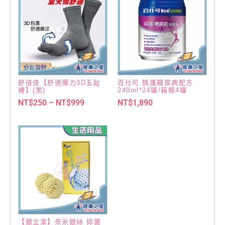
舒倍佳【舒適彈力3D五趾
百仕可 鉻護糖尿病配方
襪】(黑)
240ml*24罐/箱贈4罐
NT$
250
–
NT$
999
NT$
1,890
【銀立潔】奈米銀絲 抑菌