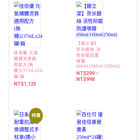
【銀立潔】
奈米銀絲 活
佳倍優 元氣
性抑菌防護
補體流質適
噴霧
用配方(無
(60ml/160ml/250ml)
糖)237mLx24
NT$
299
–
罐/箱
NT$
998
NT$
1,125
特價