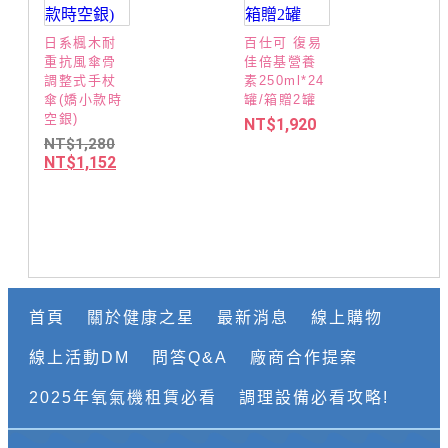
日系楓木耐
百仕可 復易
重抗風傘骨
佳倍基營養
調整式手杖
素250ml*24
傘(嬌小款時
罐/箱贈2罐
空銀)
NT$
1,920
NT$
1,280
NT$
1,152
首頁
關於健康之星
最新消息
線上購物
線上活動DM
問答Q&A
廠商合作提案
2025年氧氣機租賃必看
調理設備必看攻略!