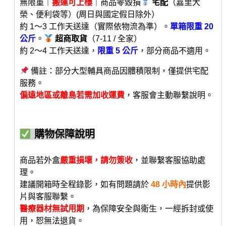
無限重｜
搬運可上樓
｜商品零毀損
宅配
（嘉里大
榮、便利袋等）(周日與國定假日除外）
約 1～3 工作天送達（實際依物流為準）。
單箱限重 20
公斤
。
超商取貨
（7-11 / 全家）
約 2～4 工作天送達，
限重 5 公斤
，部分商品不適用。
備註：部分大型輔具商品因體積限制，僅提供宅配
服務。
偏遠地區或離島若需加收運費
，客服會主動聯繫說明。
購物保障說明
商品若外盒
嚴重損壞，請勿簽收
，並聯繫客服協助處
理。
建議開箱時全程錄影，如有問題請於
48 小時內
提供影
片與客服聯繫。
醫療器材無試用期
，為保障安全與衛生，一經拆封或使
用，恕無法退貨。