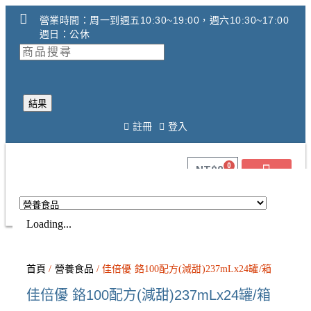
營業時間：周一到週五10:30~19:00，週六10:30~17:00
週日：公休
結果
註冊
登入
0
NT$
0
Loading...
關於健康之星
最新消息
線上購物
線上活動DM
問答Q&A
廠商合作提案
2025年氧氣機租賃必看
調理設備必看攻略!
首頁
/
營養食品
/ 佳倍優 鉻100配方(減甜)237mLx24罐/箱
佳倍優 鉻100配方(減甜)237mLx24罐/箱