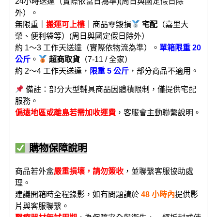
24小時送達（實際依當日為準)(周日與國定假日除
外）。
無限重｜
搬運可上樓
｜商品零毀損
宅配
（嘉里大
榮、便利袋等）(周日與國定假日除外）
約 1～3 工作天送達（實際依物流為準）。
單箱限重 20
公斤
。
超商取貨
（7-11 / 全家）
約 2～4 工作天送達，
限重 5 公斤
，部分商品不適用。
備註：部分大型輔具商品因體積限制，僅提供宅配
服務。
偏遠地區或離島若需加收運費
，客服會主動聯繫說明。
購物保障說明
商品若外盒
嚴重損壞，請勿簽收
，並聯繫客服協助處
理。
建議開箱時全程錄影，如有問題請於
48 小時內
提供影
片與客服聯繫。