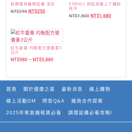
排靜電有機棉短襪 深灰
ER8001 拱型床邊上下輔助
扶手
NT$
250
NT$
290
NT$
1,680
NT$
1,800
紅牛愛基 均衡配方營養素3
公斤
NT$
980
–
NT$
5,880
首頁
關於健康之星
最新消息
線上購物
線上活動DM
問答Q&A
廠商合作提案
2025年氧氣機租賃必看
調理設備必看攻略!