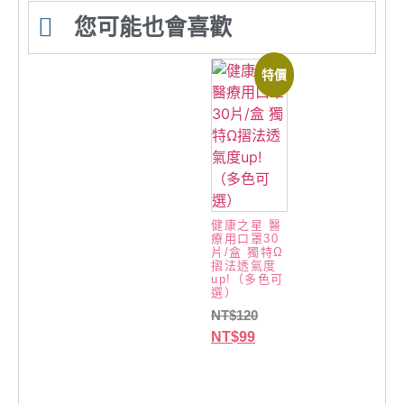
您可能也會喜歡
特價
健康之星 醫
療用口罩30
片/盒 獨特Ω
摺法透氣度
up!（多色可
選）
NT$
120
NT$
99