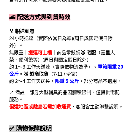
🚄 配送方式與到貨時效
🏅 親送到府
24小時送達（實際依當日為準)(周日與國定假日除
外）。
無限重｜
搬運可上樓
｜商品零毀損
🥈 宅配
（嘉里大
榮、便利袋等）(周日與國定假日除外）
約 1～3 工作天送達（實際依物流為準）。
單箱限重 20
公斤
。
🥉 超商取貨
（7-11 / 全家）
約 2～4 工作天送達，
限重 5 公斤
，部分商品不適用。
📌 備註：部分大型輔具商品因體積限制，僅提供宅配
服務。
偏遠地區或離島若需加收運費
，客服會主動聯繫說明。
✅ 購物保障說明