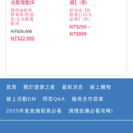
穩得福經濟
舒倍佳【舒
款單開(舒適
適彈力3D五
型)全自動電
趾襪】(黑)
動床
NT$
250
–
NT$
25,000
NT$
999
NT$
22,000
首頁
關於健康之星
最新消息
線上購物
線上活動DM
問答Q&A
廠商合作提案
2025年氧氣機租賃必看
調理設備必看攻略!