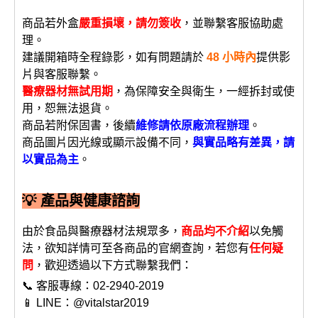
商品若外盒
嚴重損壞，請勿簽收
，並聯繫客服協助處
理。
建議開箱時全程錄影，如有問題請於
48 小時內
提供影
片與客服聯繫。
醫療器材無試用期
，為保障安全與衛生，一經拆封或使
用，恕無法退貨。
商品若附保固書，後續
維修請依原廠流程辦理
。
商品圖片因光線或顯示設備不同，
與實品略有差異，請
以實品為主
。
💡 產品與健康諮詢
由於食品與醫療器材法規眾多，
商品均不介紹
以免觸
法，欲知詳情可至各商品的官網查詢，若您有
任何疑
問
，歡迎透過以下方式聯繫我們：
📞 客服專線：02-2940-2019
📱 LINE：@vitalstar2019