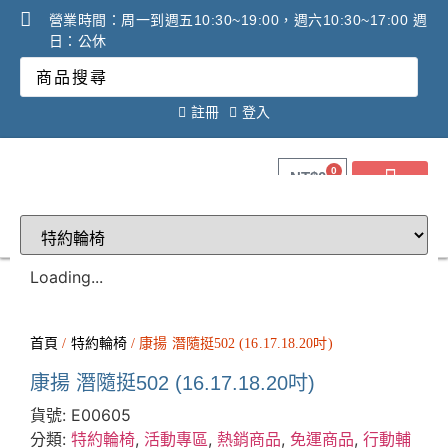
營業時間：周一到週五10:30~19:00，週六10:30~17:00 週
日：公休
註冊
登入
0
NT$
0
關於健康之星
最新消息
線上購物
線上活動DM
問答Q&A
廠商合作提案
2025年氧氣機租賃必看
調理設備必看攻略!
Loading...
首頁
/
特約輪椅
/ 康揚 潛隨挺502 (16.17.18.20吋)
康揚 潛隨挺502 (16.17.18.20吋)
貨號:
E00605
分類:
特約輪椅
,
活動專區
,
熱銷商品
,
免運商品
,
行動輔