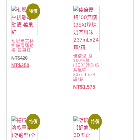
特價
七層米其林
排靜電運動
襪 莓果紅
佳倍優 鉻
NT$
420
100無糖
(3EX)珍珠奶
NT$
350
茶風味
237mLx24
罐/箱
NT$
1,575
特價
特價