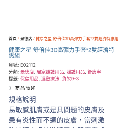
首頁
/
景德店
/ 健康之星 舒倍佳3D高彈力手套*2雙經濟特惠組
健康之星 舒倍佳3D高彈力手套*2雙經濟特
惠組
貨號:
E02112
分類:
景德店
,
居家照護用品
,
照護用品
,
舒膚寧
標籤:
保健用品
,
濕敷療法
,
貨架9-3
商品簡述
規格說明
易敏感肌膚或是具問題的皮膚及
患有炎性而不適的皮膚，當刺激