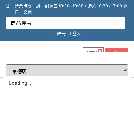
營業時間：周一到週五10:30~19:00，週六10:30~17:00 週
日：公休
註冊
登入
0
NT$
0
關於健康之星
最新消息
線上購物
線上活動DM
問答Q&A
廠商合作提案
2025年氧氣機租賃必看
調理設備必看攻略!
Loading...