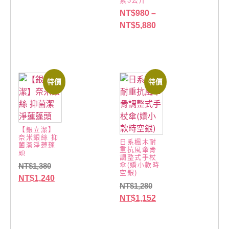
素3公斤
NT$
980
–
NT$
5,880
特價
特價
【銀立潔】
奈米銀絲 抑
日系楓木耐
菌潔淨蓮蓬
重抗風傘骨
頭
調整式手杖
傘(嬌小款時
NT$
1,380
空銀)
NT$
1,240
NT$
1,280
NT$
1,152