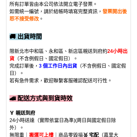
所有訂單皆由本公司依法開立電子發票。
如需統一編號，請於結帳時填寫完整資訊，
發票開出後
恕不接受修改
。
🚚 出貨時間
限新北市中和區、永和區、新店區親送到府約
24小時出
貨
（不含例假日、國定假日）。
完成訂單後，
3 個工作日內出貨
（不含例假日、國定假
日）。
若有急件需求，歡迎聯繫客服確認配送可行性。
🚄 配送方式與到貨時效
🏅 親送到府
24小時送達（實際依當日為準)(周日與國定假日除
外）。
無限重｜
搬運可上樓
｜商品零毀損
🥈 宅配
（嘉里大