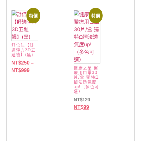
特價
特價
舒倍佳【舒
適彈力3D五
趾襪】(黑)
NT$
250
–
健康之星 醫
NT$
999
療用口罩30
片/盒 獨特Ω
摺法透氣度
up!（多色可
選）
NT$
120
NT$
99