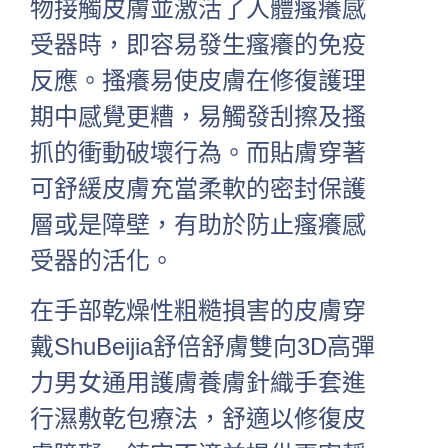
物接觸皮膚並激活了人體瘙癢感
受器時，即容易發生瘙癢的免疫
反應。搔癢易使皮膚在修復護理
期中感覺更糟，易觸發刮擦及搔
抓的衝動破壞行為。而貼膚穿著
可舒緩皮膚充當柔軟的密封保護
層或是障壁，有助於防止瘙癢感
受器的活化。
在手部乾燥性粗糙損害的皮膚穿
戴ShuBeijia舒倍舒膚雙向3D高彈
力男女通用護膚養膚針織手套進
行濕敷乾包療法，舒適以修復皮