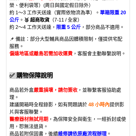
榮、便利袋等）(周日與國定假日除外）
約 1～3 工作天送達（實際依物流為準）。
單箱限重 20
公斤
。
🥉 超商取貨
（7-11 / 全家）
約 2～4 工作天送達，
限重 5 公斤
，部分商品不適用。
📌 備註：部分大型輔具商品因體積限制，僅提供宅配
服務。
偏遠地區或離島若需加收運費
，客服會主動聯繫說明。
✅ 購物保障說明
商品若外盒
嚴重損壞，請勿簽收
，並聯繫客服協助處
理。
建議開箱時全程錄影，如有問題請於
48 小時內
提供影
片與客服聯繫。
醫療器材無試用期
，為保障安全與衛生，一經拆封或使
用，恕無法退貨。
商品若附保固書，後續
維修請依原廠流程辦理
。