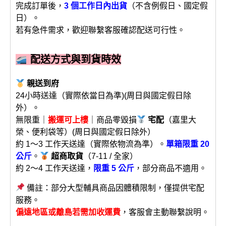
完成訂單後，
3 個工作日內出貨
（不含例假日、國定假
日）。
若有急件需求，歡迎聯繫客服確認配送可行性。
配送方式與到貨時效
親送到府
24小時送達（實際依當日為準)(周日與國定假日除
外）。
無限重｜
搬運可上樓
｜商品零毀損
宅配
（嘉里大
榮、便利袋等）(周日與國定假日除外）
約 1～3 工作天送達（實際依物流為準）。
單箱限重 20
公斤
。
超商取貨
（7-11 / 全家）
約 2～4 工作天送達，
限重 5 公斤
，部分商品不適用。
備註：部分大型輔具商品因體積限制，僅提供宅配
服務。
偏遠地區或離島若需加收運費
，客服會主動聯繫說明。