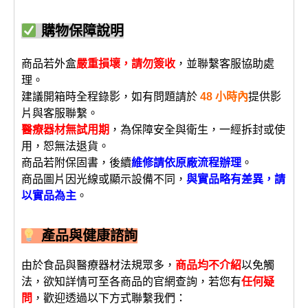
購物保障說明
商品若外盒
嚴重損壞，請勿簽收
，並聯繫客服協助處
理。
建議開箱時全程錄影，如有問題請於
48 小時內
提供影
片與客服聯繫。
醫療器材無試用期
，為保障安全與衛生，一經拆封或使
用，恕無法退貨。
商品若附保固書，後續
維修請依原廠流程辦理
。
商品圖片因光線或顯示設備不同，
與實品略有差異，請
以實品為主
。
產品與健康諮詢
由於食品與醫療器材法規眾多，
商品均不介紹
以免觸
法，欲知詳情可至各商品的官網查詢，若您有
任何疑
問
，歡迎透過以下方式聯繫我們：