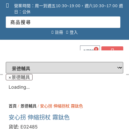
營業時間：周一到週五10:30~19:00，週六10:30~17:00 週
日：公休
註冊
登入
0
NT$
0
關於健康之星
最新消息
線上購物
線上活動DM
問答Q&A
廠商合作提案
2025年氧氣機租賃必看
調理設備必看攻略!
×
景德輔具
Loading...
首頁
/
景德輔具
/ 安心拐 伸縮拐杖 霧鈦色
安心拐 伸縮拐杖 霧鈦色
貨號:
E02485