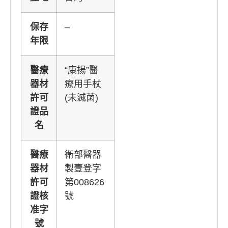
保存
–
年限
醫療
“康揚”醫
器材
療用手杖
許可
(未滅菌)
證品
名
醫療
衛部醫器
器材
製壹登字
許可
第008626
證核
號
准字
號