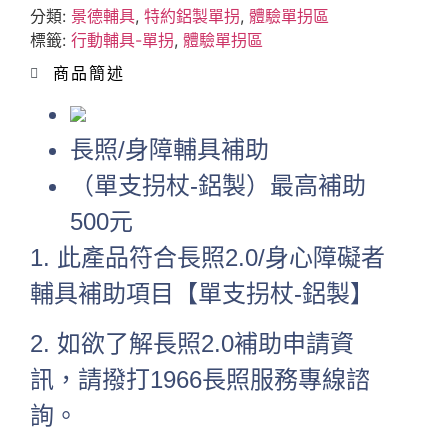
分類:
景德輔具
,
特約鋁製單拐
,
體驗單拐區
標籤:
行動輔具-單拐
,
體驗單拐區
商品簡述
長照/身障輔具補助
（單支拐杖-鋁製）最高補助
500元
1. 此產品符合長照2.0/身心障礙者
輔具補助項目【單支拐杖-鋁製】
2. 如欲了解長照2.0補助申請資
訊，請撥打1966長照服務專線諮
詢。