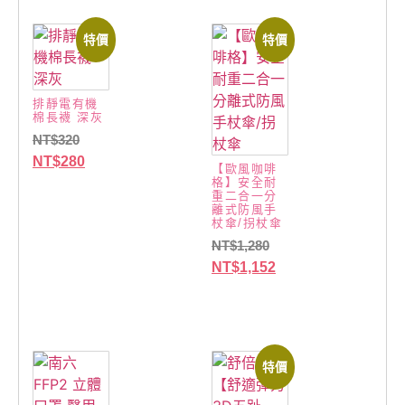
特價
特價
排靜電有機
棉長襪 深灰
NT$
320
NT$
280
【歐風咖啡
格】安全耐
重二合一分
離式防風手
杖傘/拐杖傘
NT$
1,280
NT$
1,152
特價