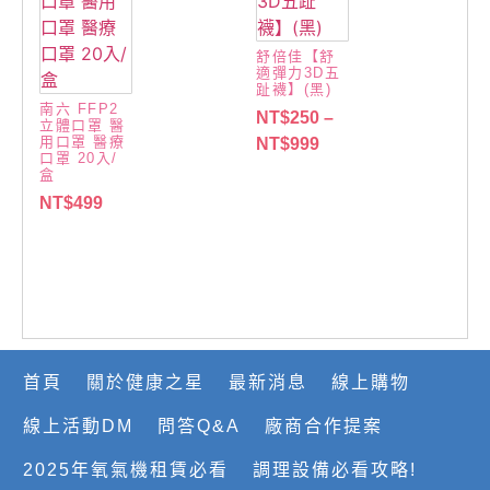
舒倍佳【舒
適彈力3D五
趾襪】(黑)
南六 FFP2
NT$
250
–
立體口罩 醫
用口罩 醫療
NT$
999
口罩 20入/
盒
NT$
499
首頁
關於健康之星
最新消息
線上購物
線上活動DM
問答Q&A
廠商合作提案
2025年氧氣機租賃必看
調理設備必看攻略!