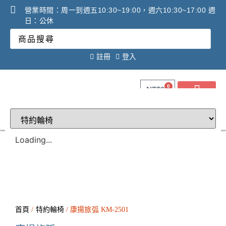
營業時間：周一到週五10:30~19:00，週六10:30~17:00 週
日：公休
註冊
登入
0
NT$
0
關於健康之星
最新消息
線上購物
線上活動DM
問答Q&A
廠商合作提案
2025年氧氣機租賃必看
調理設備必看攻略!
Loading...
首頁
/
特約輪椅
/ 康揚旅弧 KM-2501