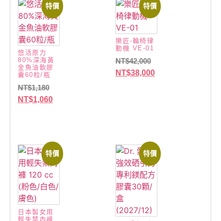
特價
特價
樂匠-輪椅律
動機 VE-01
悠活原力
80%深海黃
NT$
42,000
金魚油軟膠
NT$
38,000
囊60粒/瓶
NT$
1,180
NT$
1,060
特價
特價
日本製女用
輕失禁內褲