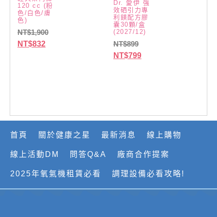
Dr. 愛伊 強
120 cc (粉
效硒引力專
色/白色/膚
利鎂配方膠
色)
囊30顆/盒
(2027/12)
NT$
1,900
NT$
832
NT$
899
NT$
799
首頁
關於健康之星
最新消息
線上購物
線上活動DM
問答Q&A
廠商合作提案
2025年氧氣機租賃必看
調理設備必看攻略!