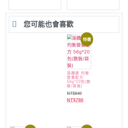
您可能也會喜歡
特價
藻體康 均衡
營養配方
56g*20包(散
裝/袋裝)
NT$
840
NT$
780