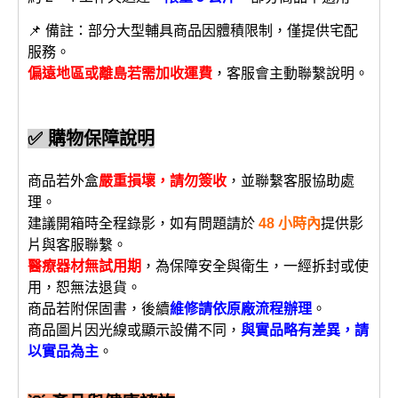
📌 備註：部分大型輔具商品因體積限制，僅提供宅配
服務。
偏遠地區或離島若需加收運費
，客服會主動聯繫說明。
✅ 購物保障說明
商品若外盒
嚴重損壞，請勿簽收
，並聯繫客服協助處
理。
建議開箱時全程錄影，如有問題請於
48 小時內
提供影
片與客服聯繫。
醫療器材無試用期
，為保障安全與衛生，一經拆封或使
用，恕無法退貨。
商品若附保固書，後續
維修請依原廠流程辦理
。
商品圖片因光線或顯示設備不同，
與實品略有差異，請
以實品為主
。