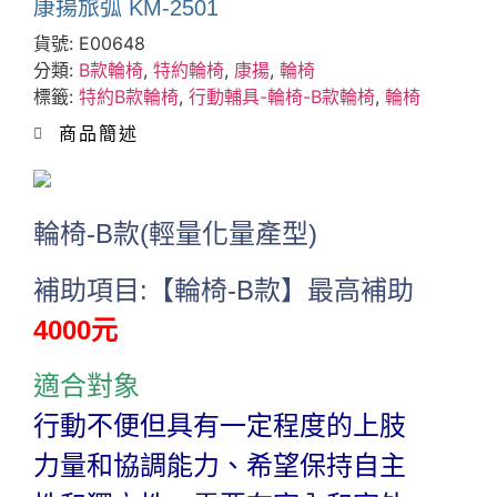
康揚旅弧 KM-2501
貨號:
E00648
分類:
B款輪椅
,
特約輪椅
,
康揚
,
輪椅
標籤:
特約B款輪椅
,
行動輔具-輪椅-B款輪椅
,
輪椅
商品簡述
輪椅-B款(輕量化量產型)
補助項目:
【輪椅-B款】
最高補助
4000元
適合對象
行動不便但具有一定程度的上肢
力量和協調能力、希望保持自主