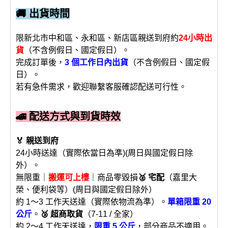
🚚 出貨時間
限新北市中和區、永和區、新店區親送到府約
24小時出
貨
（不含例假日、國定假日）。
完成訂單後，
3 個工作日內出貨
（不含例假日、國定假
日）。
若有急件需求，歡迎聯繫客服確認配送可行性。
🚄 配送方式與到貨時效
🏅 親送到府
24小時送達（實際依當日為準)(周日與國定假日除
外）。
無限重｜
搬運可上樓
｜商品零毀損
🥈 宅配
（嘉里大
榮、便利袋等）(周日與國定假日除外）
約 1～3 工作天送達（實際依物流為準）。
單箱限重 20
公斤
。
🥉 超商取貨
（7-11 / 全家）
約 2～4 工作天送達，
限重 5 公斤
，部分商品不適用。