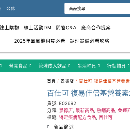
週日：公休
線上購物
線上活動DM
問答Q&A
廠商合作提案
2025年氧氣機租賃必看
調理設備必看攻略!
營養食品
管灌成人飲品
生活輔具
行動輔具
首頁
/
景德店
/ 百仕可 復易佳倍基營養素2
百仕可 復易佳倍基營養素25
貨號:
E02692
分類:
景德店
,
最新商品
,
熱銷商品
,
免運
標籤:
特定疾病配方食品
,
百仕可
商品簡述