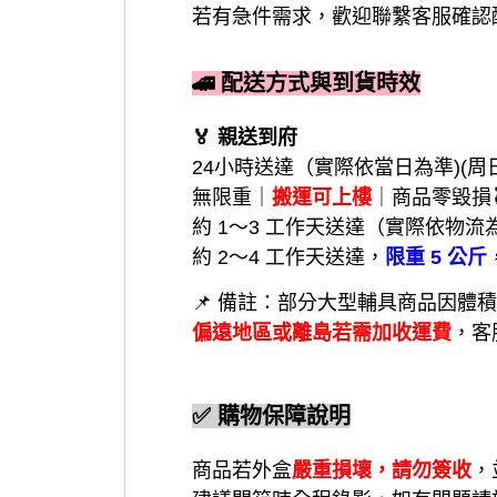
若有急件需求，歡迎聯繫客服確認
🚄 配送方式與到貨時效
🏅 親送到府
24小時送達（實際依當日為準)(
無限重｜
搬運可上樓
｜商品零毀損
約 1～3 工作天送達（實際依物流
約 2～4 工作天送達，
限重 5 公斤
📌 備註：部分大型輔具商品因體
偏遠地區或離島若需加收運費
，客
✅ 購物保障說明
商品若外盒
嚴重損壞，請勿簽收
，