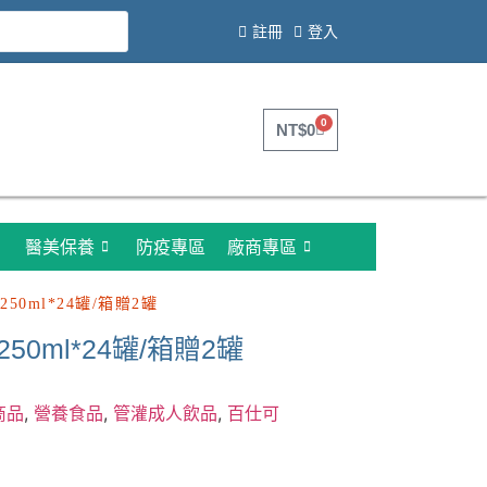
註冊
登入
0
NT$
0
醫美保養
防疫專區
廠商專區
50ml*24罐/箱贈2罐
0ml*24罐/箱贈2罐
商品
,
營養食品
,
管灌成人飲品
,
百仕可