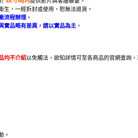
於
48 小時內
提供影片與客服聯繫。
衛生，一經拆封或使用，恕無法退貨。
廠流程辦理
。
與實品略有差異，請以實品為主
。
品均不介紹
以免觸法，欲知詳情可至各商品的官網查詢，
動。