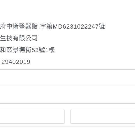
中衛醫器販 字第MD6231022247號
星生技有限公司
中和區景德街53號1樓
29402019