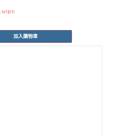
值
NT$
11
!
加入購物車