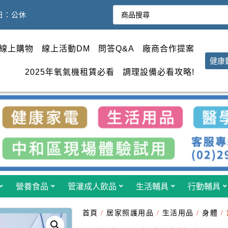
週日：公休
線上購物
線上活動DM
問答Q&A
廠商合作提案
健康
2025年氧氣機租賃必看
調理設備必看攻略!
營養食品
管灌成人飲品
生活輔具
行動輔具
首頁
/
居家照護用品
/
生活用品
/
身體
/