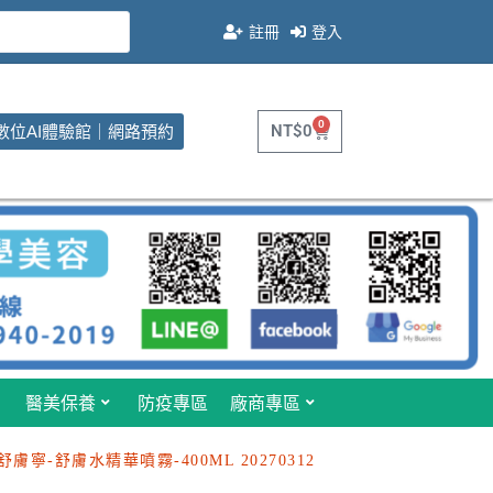
註冊
登入
0
NT$
0
數位AI體驗館｜網路預約
醫美保養
防疫專區
廠商專區
 舒膚寧-舒膚水精華噴霧-400ML 20270312