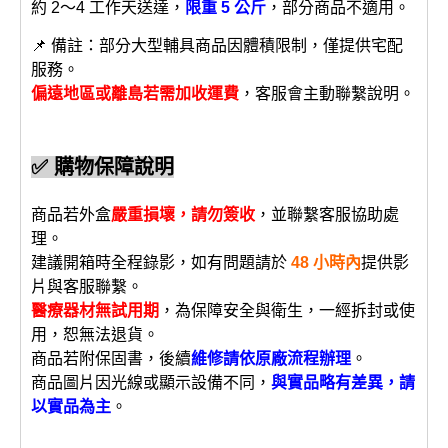
約 2～4 工作天送達，
限重 5 公斤
，部分商品不適用。
📌 備註：部分大型輔具商品因體積限制，僅提供宅配
服務。
偏遠地區或離島若需加收運費
，客服會主動聯繫說明。
✅ 購物保障說明
商品若外盒
嚴重損壞，請勿簽收
，並聯繫客服協助處
理。
建議開箱時全程錄影，如有問題請於
48 小時內
提供影
片與客服聯繫。
醫療器材無試用期
，為保障安全與衛生，一經拆封或使
用，恕無法退貨。
商品若附保固書，後續
維修請依原廠流程辦理
。
商品圖片因光線或顯示設備不同，
與實品略有差異，請
以實品為主
。