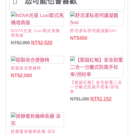
您可能也會喜歡
NOVA光星 Luxi歐式馬桶
舒活漾私密呵護凝露5ml
增高座
NT$
450
NT$
2,800
NT$
2,520
鋁製收合便器椅
NT$
2,500
【聖誕紅格】安全耐重二合
一分離式防風手杖傘/拐杖
傘
NT$
1,280
NT$
1,152
排靜電有機棉長襪 深灰