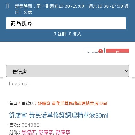
營業時間：周一到週五10:30~19:00，週六10:30~17:00 週
日：公休
註冊
登入
0
NT$
0
關於健康之星
最新消息
線上購物
線上活動DM
問答Q&A
廠商合作提案
2025年氧氣機租賃必看
調理設備必看攻略!
Loading...
首頁
/
景德店
/ 舒膚寧 黃芪活萃修護調理精華液30ml
舒膚寧 黃芪活萃修護調理精華液30ml
貨號:
E04280
分類:
景德店
,
舒膚寧
,
舒膚寧