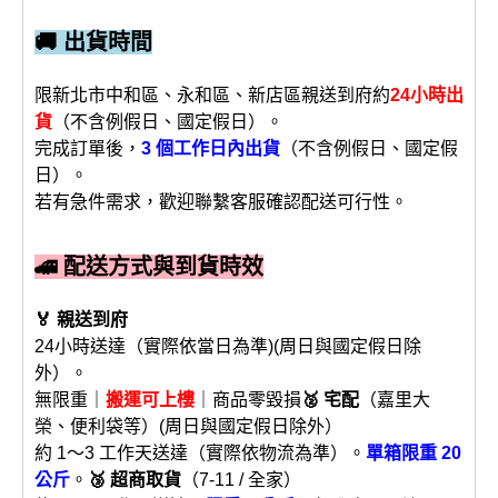
🚚 出貨時間
限新北市中和區、永和區、新店區親送到府約
24小時出
貨
（不含例假日、國定假日）。
完成訂單後，
3 個工作日內出貨
（不含例假日、國定假
日）。
若有急件需求，歡迎聯繫客服確認配送可行性。
🚄 配送方式與到貨時效
🏅 親送到府
24小時送達（實際依當日為準)(周日與國定假日除
外）。
無限重｜
搬運可上樓
｜商品零毀損
🥈 宅配
（嘉里大
榮、便利袋等）(周日與國定假日除外）
約 1～3 工作天送達（實際依物流為準）。
單箱限重 20
公斤
。
🥉 超商取貨
（7-11 / 全家）