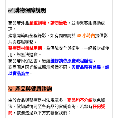
✅ 購物保障說明
商品若外盒
嚴重損壞，請勿簽收
，並聯繫客服協助處
理。
建議開箱時全程錄影，如有問題請於
48 小時內
提供影
片與客服聯繫。
醫療器材無試用期
，為保障安全與衛生，一經拆封或使
用，恕無法退貨。
商品若附保固書，後續
維修請依原廠流程辦理
。
商品圖片因光線或顯示設備不同，
與實品略有差異，請
以實品為主
。
💡 產品與健康諮詢
由於食品與醫療器材法規眾多，
商品均不介紹
以免觸
法，欲知詳情可至各商品的官網查詢，若您有
任何疑
問
，歡迎透過以下方式聯繫我們：