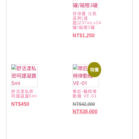
佳倍優 元氣
高鈣(減
甜)237mLx24
罐/箱贈3罐
NT$
1,250
特價
舒活漾私密
樂匠-輪椅律
呵護凝露5ml
動機 VE-01
NT$
450
NT$
42,000
NT$
38,000