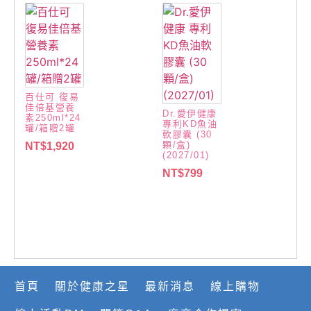
百仕可 復易
佳倍基營養
Dr.愛伊健康
素250ml*24
專利KD魚油
罐/箱贈2罐
軟膠囊 (30
顆/盒)
NT$
1,920
(2027/01)
NT$
799
首頁
關於健康之星
最新消息
線上購物