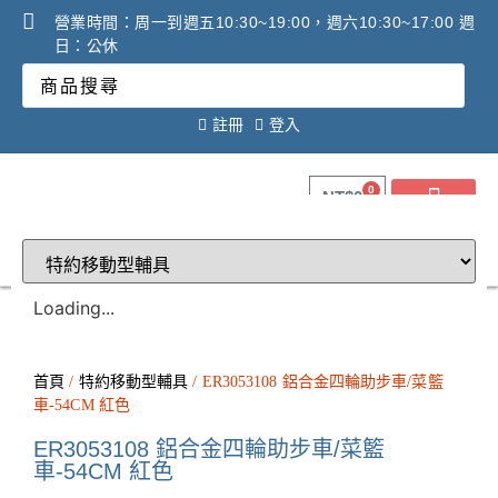
營業時間：周一到週五10:30~19:00，週六10:30~17:00 週
日：公休
註冊
登入
0
NT$
0
關於健康之星
最新消息
線上購物
線上活動DM
問答Q&A
廠商合作提案
2025年氧氣機租賃必看
調理設備必看攻略!
Loading...
首頁
/
特約移動型輔具
/ ER3053108 鋁合金四輪助步車/菜籃
車-54CM 紅色
ER3053108 鋁合金四輪助步車/菜籃
車-54CM 紅色