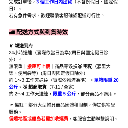
完成訂單後，
3 個工作日內出貨
（不含例假日、國定假
日）。
若有急件需求，歡迎聯繫客服確認配送可行性。
🚄 配送方式與到貨時效
🏅 親送到府
24小時送達（實際依當日為準)(周日與國定假日除
外）。
無限重｜
搬運可上樓
｜商品零毀損
🥈 宅配
（嘉里大
榮、便利袋等）(周日與國定假日除外）
約 1～3 工作天送達（實際依物流為準）。
單箱限重 20
公斤
。
🥉 超商取貨
（7-11 / 全家）
約 2～4 工作天送達，
限重 5 公斤
，部分商品不適用。
📌 備註：部分大型輔具商品因體積限制，僅提供宅配
服務。
偏遠地區或離島若需加收運費
，客服會主動聯繫說明。