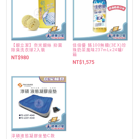
【銀立潔】奈米銀絲 抑菌
佳倍優 鉻100無糖(3EX)珍
除臭洗衣球2入裝
珠奶茶風味237mLx24罐/
箱
NT$
980
NT$
1,575
淳碩液態凝膠坐墊C款