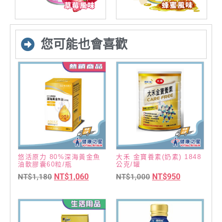
您可能也會喜歡
悠活原力 80%深海黃金魚
大禾 金寶養素(奶素) 1848
油軟膠囊60粒/瓶
公克/罐
NT$
1,060
NT$
950
NT$
1,180
NT$
1,000