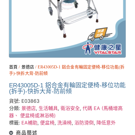
首頁
/
景德店
/ ER43005D-1 鋁合金有輪固定便椅-移位功能(拆
手)-快拆大背-防前傾
ER43005D-1 鋁合金有輪固定便椅-移位功能
(拆手)-快拆大背-防前傾
貨號:
E03863
分類:
景德店
,
生活輔具
,
衛浴安全
,
代碼 EA (馬桶增高
器、 便盆椅或淋浴椅)
標籤:
EA補助
,
便盆椅
,
洗澡椅
,
浴防滑倒
,
降低意外
商品簡述