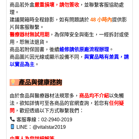
商品若外盒
嚴重損壞，請勿簽收
，並聯繫客服協助處
理。
建議開箱時全程錄影，如有問題請於
48 小時內
提供影
片與客服聯繫。
醫療器材無試用期
，為保障安全與衛生，一經拆封或使
用，恕無法退貨。
商品若附保固書，後續
維修請依原廠流程辦理
。
商品圖片因光線或顯示設備不同，
與實品略有差異，請
以實品為主
。
產品與健康諮詢
由於食品與醫療器材法規眾多，
商品均不介紹
以免觸
法，欲知詳情可至各商品的官網查詢，若您有
任何疑
問
，歡迎透過以下方式聯繫我們：
客服專線：02-2940-2019
LINE：@vitalstar2019
由專人為您詳細解答