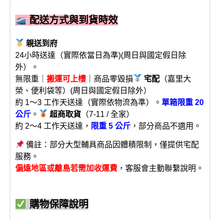
配送方式與到貨時效
親送到府
24小時送達（實際依當日為準)(周日與國定假日除
外）。
無限重｜
搬運可上樓
｜商品零毀損
宅配
（嘉里大
榮、便利袋等）(周日與國定假日除外）
約 1～3 工作天送達（實際依物流為準）。
單箱限重 20
公斤
。
超商取貨
（7-11 / 全家）
約 2～4 工作天送達，
限重 5 公斤
，部分商品不適用。
備註：部分大型輔具商品因體積限制，僅提供宅配
服務。
偏遠地區或離島若需加收運費
，客服會主動聯繫說明。
購物保障說明